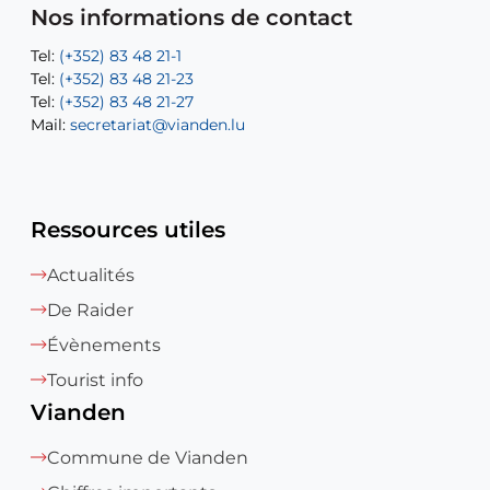
Mail:
Tel:
Tel:
(+352) 83 48 21-31
Permanence (Fuite d’eau) : 83 48 21 61
recette@vianden.lu
Nos informations de contact
Mail:
Mail:
jos.coremans@vianden.lu
atelier@vianden.lu
Tel:
Tel:
(+352) 83 48 21-1
(+352) 83 48 21-20
Tel:
Tel:
(+352) 83 48 21-23
(+352) 83 48 21-22
Tel:
Mail:
(+352) 83 48 21-27
sofia.carvalho@vianden.lu
Mail:
Mail:
secretariat@vianden.lu
diane.storn@vianden.lu
Ressources utiles
Actualités
De Raider
Évènements
Tourist info
Vianden
Commune de Vianden