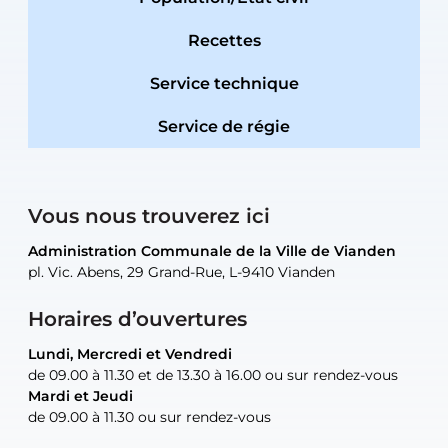
Recettes
Service technique
Service de régie
Vous nous trouverez ici
Administration Communale de la Ville de Vianden
Administration Communale de la Ville de Vianden
Administration Communale de la Ville de Vianden
Administration Communale de la Ville de Vianden
Atelier Communal de la Ville de Vianden
pl. Vic. Abens, 29 Grand-Rue, L-9410 Vianden
pl. Vic. Abens, 29 Grand-Rue, L-9410 Vianden
pl. Vic. Abens, 29 Grand-Rue, L-9410 Vianden
pl. Vic. Abens, 29 Grand-Rue, L-9410 Vianden
30, rue Neugarten, L-9422 Vianden
Horaires d’ouvertures
Lundi, Mercredi et Vendredi
Lundi, Mercredi et Vendredi
uniquement sur rendez-vous
uniquement sur rendez-vous
uniquement sur rendez-vous
de 09.00 à 11.30 et de 13.30 à 16.00 ou sur rendez-vous
de 09.00 à 11.30 et de 13.30 à 16.00 ou sur rendez-vous
Mardi et Jeudi
Mardi et Jeudi
de 09.00 à 11.30 ou sur rendez-vous
de 09.00 à 11.30 ou sur rendez-vous
Tel:
Mail:
Tel:
(+352) 83 48 21-24
(+352) 83 48 21-51
aisha.abdullah@vianden.lu