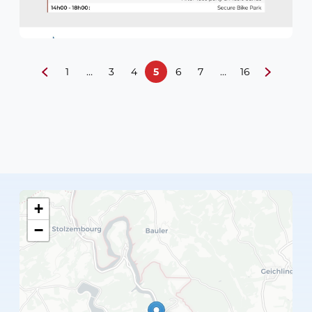
1
…
3
4
5
6
7
…
16
+
−