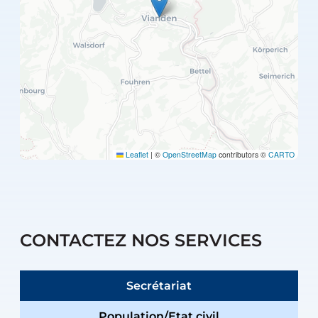
Leaflet
|
©
OpenStreetMap
contributors ©
CARTO
CONTACTEZ NOS SERVICES
Secrétariat
Population/Etat civil